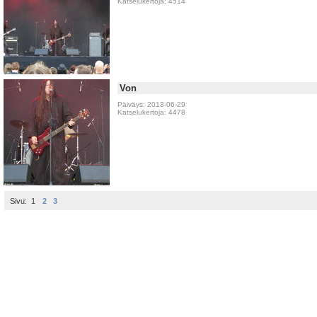
Katselukertoja: 4514
Von
Päiväys: 2013-06-29
Katselukertoja: 4478
Sivu:
1
2
3