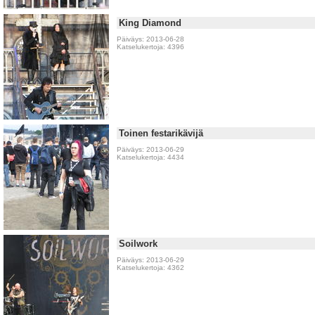
King Diamond
Päiväys: 2013-06-28
Katselukertoja: 4396
Toinen festarikävijä
Päiväys: 2013-06-29
Katselukertoja: 4434
Soilwork
Päiväys: 2013-06-29
Katselukertoja: 4362