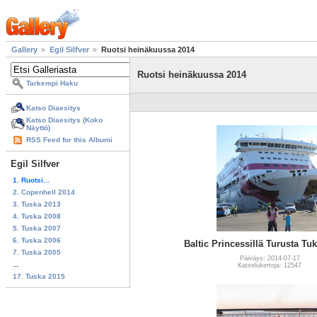
Gallery
Egil Silfver
Ruotsi heinäkuussa 2014
Ruotsi heinäkuussa 2014
Tarkempi Haku
Katso Diaesitys
Katso Diaesitys (Koko
Näyttö)
RSS Feed for this Albumi
Egil Silfver
1. Ruotsi...
2. Copenhell 2014
3. Tuska 2013
4. Tuska 2008
5. Tuska 2007
6. Tuska 2006
Baltic Princessillä Turusta T
7. Tuska 2005
Päiväys: 2014-07-17
...
Katselukertoja: 12547
17. Tuska 2015