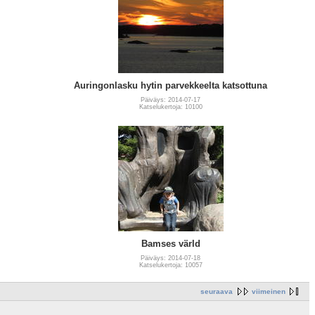
Auringonlasku hytin parvekkeelta katsottuna
Päiväys: 2014-07-17
Katselukertoja: 10100
Bamses värld
Päiväys: 2014-07-18
Katselukertoja: 10057
seuraava
viimeinen