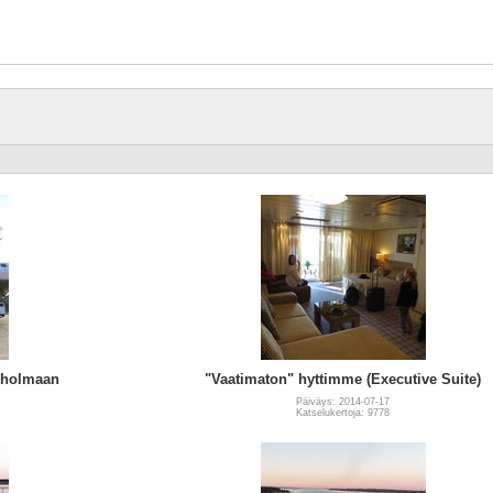
ukholmaan
"Vaatimaton" hyttimme (Executive Suite)
Päiväys: 2014-07-17
Katselukertoja: 9778