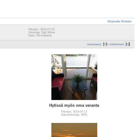
Kirjaudu Sisään
Päiväys: 2014-07-23
Omistaja: Egil Silfver
Koko: 59 kohdetta
seuraava
viimeinen
Hytissä myös oma veranta
Päiväys: 2014-07-17
Katselukertoja: 9933