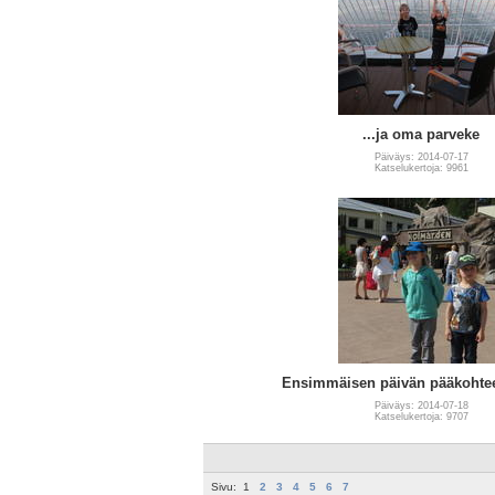
...ja oma parveke
Päiväys: 2014-07-17
Katselukertoja: 9961
Ensimmäisen päivän pääkohteen
Päiväys: 2014-07-18
Katselukertoja: 9707
Sivu:
1
2
3
4
5
6
7