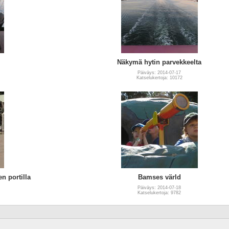
Näkymä hytin parvekkeelta
Päiväys: 2014-07-17
Katselukertoja: 10172
 portilla
Bamses värld
Päiväys: 2014-07-18
Katselukertoja: 9782