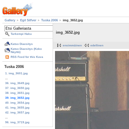
Gallery
Egil Silfver
Tuska 2006
img_3652.jpg
img_3652.jpg
Tarkempi Haku
Katso Diaesitys
ensimmäinen
edellinen
Katso Diaesitys (Koko
Näyttö)
RSS Feed for this Kuva
Tuska 2006
1. img_3601.jpg
...
36. img_3649.jpg
37. img_3650.jpg
38. img_3651.jpg
39. img_3652.jpg
40. img_3654.jpg
41. img_3655.jpg
42. img_3657.jpg
...
96. img_3719.jpg