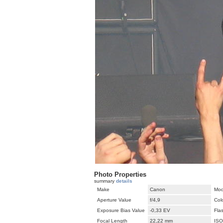
Photo Properties
summary
details
Make
Canon
Mod
Aperture Value
f/4,9
Col
Exposure Bias Value
-0,33 EV
Fla
Focal Length
22,22 mm
ISO