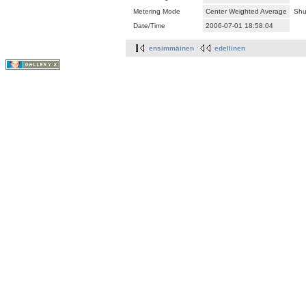
Metering Mode
Center Weighted Average
Shu
Date/Time
2006-07-01 18:58:04
ensimmäinen
edellinen