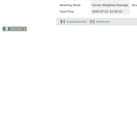
Metering Mode
Center Weighted Average
Shu
Date/Time
2006-07-01 16:45:20
ensimmäinen
edellinen