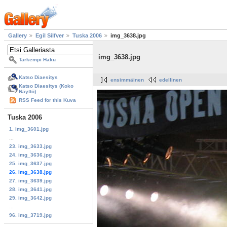
Gallery
Egil Silfver
Tuska 2006
img_3638.jpg
img_3638.jpg
Tarkempi Haku
Katso Diaesitys
ensimmäinen
edellinen
Katso Diaesitys (Koko
Näyttö)
RSS Feed for this Kuva
Tuska 2006
1. img_3601.jpg
...
23. img_3633.jpg
24. img_3636.jpg
25. img_3637.jpg
26. img_3638.jpg
27. img_3639.jpg
28. img_3641.jpg
29. img_3642.jpg
...
96. img_3719.jpg