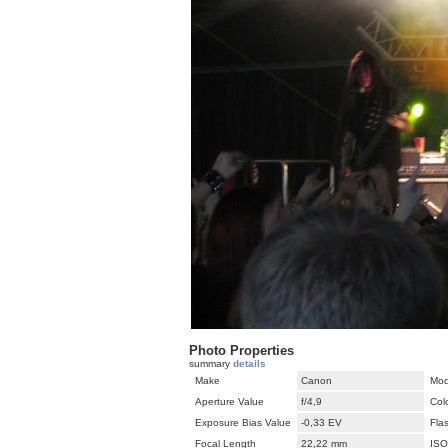
Photo Properties
summary
details
Make
Canon
Mod
Aperture Value
f/4,9
Col
Exposure Bias Value
-0,33 EV
Fla
Focal Length
22,22 mm
ISO